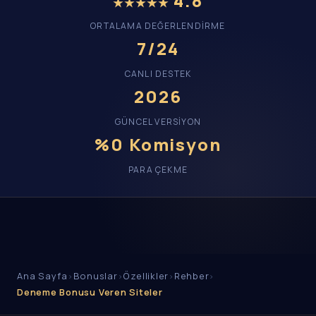
4.8
★★★★★
ORTALAMA DEĞERLENDIRME
7/24
CANLI DESTEK
2026
GÜNCEL VERSIYON
%0 Komisyon
PARA ÇEKME
Ana Sayfa
Bonuslar
Özellikler
Rehber
›
›
›
›
Deneme Bonusu Veren Siteler