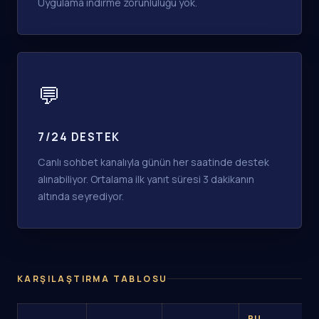
Uygulama indirme zorunluluğu yok.
💬
7/24 DESTEK
Canlı sohbet kanalıyla günün her saatinde destek
alınabiliyor. Ortalama ilk yanıt süresi 3 dakikanın
altında seyrediyor.
KARŞILAŞTIRMA TABLOSU
BU