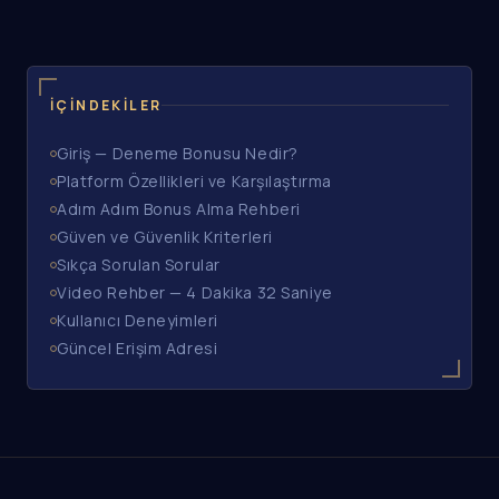
İÇINDEKILER
Giriş — Deneme Bonusu Nedir?
Platform Özellikleri ve Karşılaştırma
Adım Adım Bonus Alma Rehberi
Güven ve Güvenlik Kriterleri
Sıkça Sorulan Sorular
Video Rehber — 4 Dakika 32 Saniye
Kullanıcı Deneyimleri
Güncel Erişim Adresi