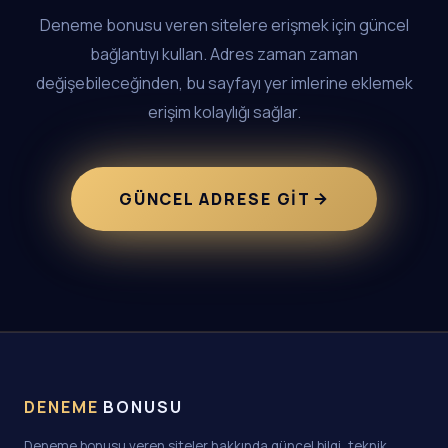
Deneme bonusu veren sitelere erişmek için güncel
bağlantıyı kullan. Adres zaman zaman
değişebileceğinden, bu sayfayı yer imlerine eklemek
erişim kolaylığı sağlar.
GÜNCEL ADRESE GIT
DENEME
BONUSU
Deneme bonusu veren siteler hakkında güncel bilgi, teknik