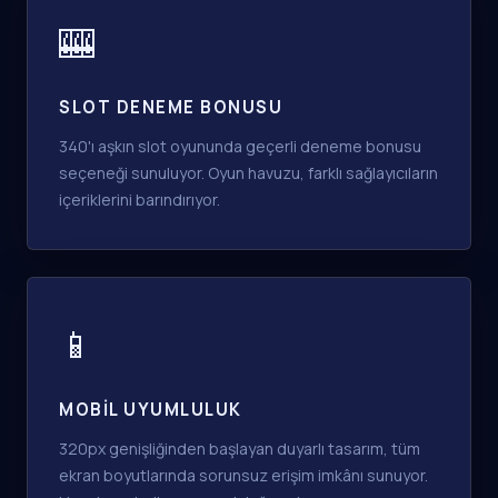
🎰
SLOT DENEME BONUSU
340'ı aşkın slot oyununda geçerli deneme bonusu
seçeneği sunuluyor. Oyun havuzu, farklı sağlayıcıların
içeriklerini barındırıyor.
📱
MOBIL UYUMLULUK
320px genişliğinden başlayan duyarlı tasarım, tüm
ekran boyutlarında sorunsuz erişim imkânı sunuyor.