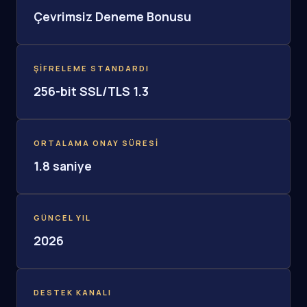
Çevrimsiz Deneme Bonusu
ŞIFRELEME STANDARDI
256-bit SSL/TLS 1.3
ORTALAMA ONAY SÜRESI
1.8 saniye
GÜNCEL YIL
2026
DESTEK KANALI