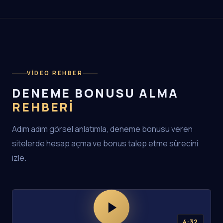
dakikanın altında. E-posta desteği de mevcut,
ancak canlı sohbet daha hızlı çözüm sunuyor.
VIDEO REHBER
DENEME BONUSU ALMA
REHBERI
Adım adım görsel anlatımla, deneme bonusu veren
sitelerde hesap açma ve bonus talep etme sürecini
izle.
4:32