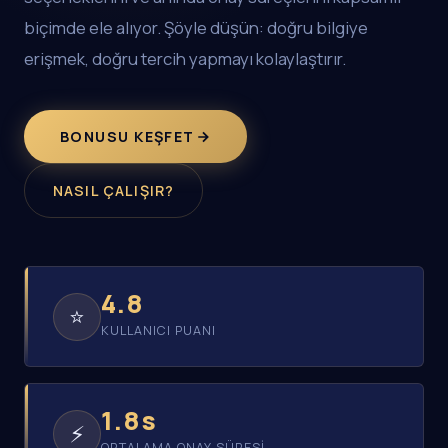
biçimde ele alıyor. Şöyle düşün: doğru bilgiye
erişmek, doğru tercih yapmayı kolaylaştırır.
BONUSU KEŞFET
NASIL ÇALIŞIR?
4.8
⭐
KULLANICI PUANI
1.8s
⚡
ORTALAMA ONAY SÜRESI